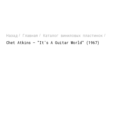
Назад
Главная
Каталог виниловых пластинок
/
/
/
Chet Atkins – "It's A Guitar World" (1967)