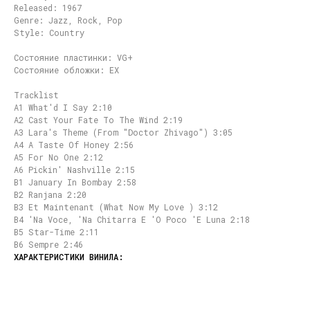
Released: 1967
Genre: Jazz, Rock, Pop
Style: Country
Состояние пластинки: VG+
Состояние обложки: EX
Tracklist
A1 What'd I Say 2:10
A2 Cast Your Fate To The Wind 2:19
A3 Lara's Theme (From "Doctor Zhivago") 3:05
A4 A Taste Of Honey 2:56
A5 For No One 2:12
A6 Pickin' Nashville 2:15
B1 January In Bombay 2:58
B2 Ranjana 2:20
B3 Et Maintenant (What Now My Love ) 3:12
B4 'Na Voce, 'Na Chitarra E 'O Poco 'E Luna 2:18
B5 Star-Time 2:11
B6 Sempre 2:46