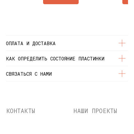
Состояние пластинок
Разработка сайта
© Dustybeats.ru Интернет-магазин
виниловых пластинок
ИП Чиркова Ольга Святославовна, ОГРНИП:
323774600664115, ИНН: 771597260331
ОПЛАТА И ДОСТАВКА
КАК ОПРЕДЕЛИТЬ СОСТОЯНИЕ ПЛАСТИНКИ
СВЯЗАТЬСЯ С НАМИ