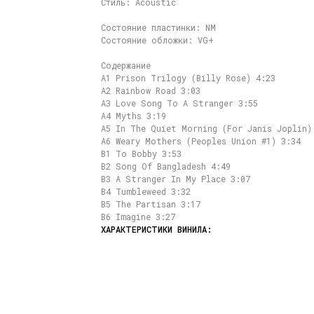
Стиль: Acoustic
Состояние пластинки: NM
Состояние обложки: VG+
Содержание
A1 Prison Trilogy (Billy Rose) 4:23
A2 Rainbow Road 3:03
A3 Love Song To A Stranger 3:55
A4 Myths 3:19
A5 In The Quiet Morning (For Janis Joplin)
A6 Weary Mothers (Peoples Union #1) 3:34
B1 To Bobby 3:53
B2 Song Of Bangladesh 4:49
B3 A Stranger In My Place 3:07
B4 Tumbleweed 3:32
B5 The Partisan 3:17
B6 Imagine 3:27