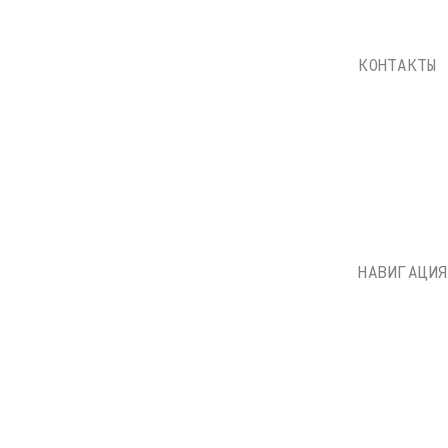
НАВИГАЦИЯ
Каталог
Доставка и оплата
О нас
Контакты
Состояние пластинок
Публичная оферта
НН: 771597260331
Политика конфиденциально