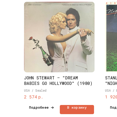
JOHN STEWART ‎– "DREAM
STAN
BABIES GO HOLLYWOOD" (1980)
"NIG
USA / Sealed
USA / 
р.
2 574
1 92
Подробнее
В корзину
Под