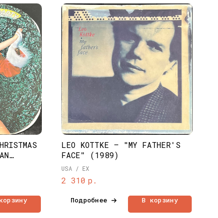
HRISTMAS
LEO KOTTKE – "MY FATHER'S
AN
FACE" (1989)
ND OF X-
USA / EX
р.
2 310
корзину
Подробнее
В корзину