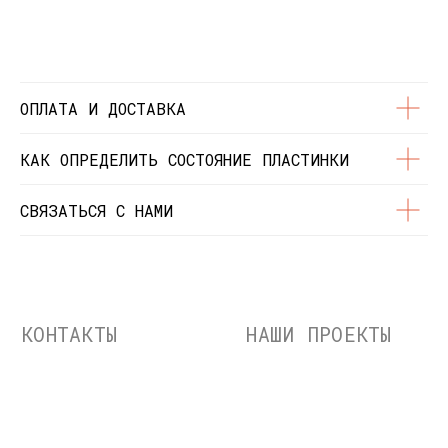
© Dustybeats.ru Интернет-магазин
виниловых пластинок
ИП Чиркова Ольга Святославовна, ОГРНИП:
323774600664115, ИНН: 771597260331
ОПЛАТА И ДОСТАВКА
КАК ОПРЕДЕЛИТЬ СОСТОЯНИЕ ПЛАСТИНКИ
СВЯЗАТЬСЯ С НАМИ