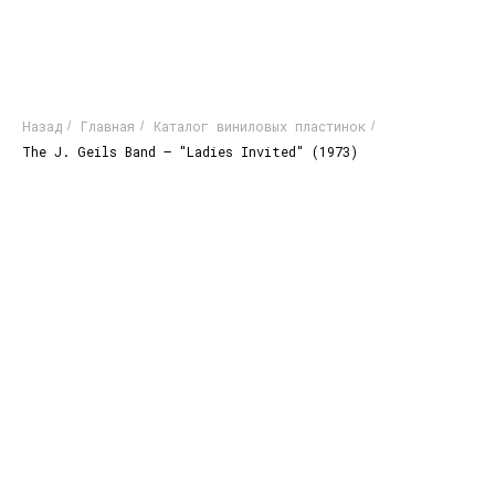
Назад
Главная
Каталог виниловых пластинок
/
/
/
The J. Geils Band – "Ladies Invited" (1973)