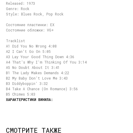
Released: 1973
Genre: Rock
Style: Blues Rock, Pop Rock
Состояние пластинки: EX
Состояние обложки: VG+
Tracklist
A1 Did You No Wrong 4:08
A2 I Can't Go On 5:05
A3 Lay Your Good Thing Down 4:36
A4 That's Why I'm Thinking Of You 3:14
A5 No Doubt About It 3:41
B1 The Lady Makes Demands 4:22
B2 My Baby Don't Love Me 3:43
B3 Diddyboppin' 3:32
B4 Take A Chance (On Romance) 3:56
B5 Chimes 5:03
СМОТРИТЕ ТАКЖЕ