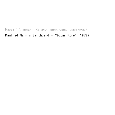
Назад
Главная
Каталог виниловых пластинок
/
/
/
Manfred Mann's Earthband – "Solar Fire" (1973)