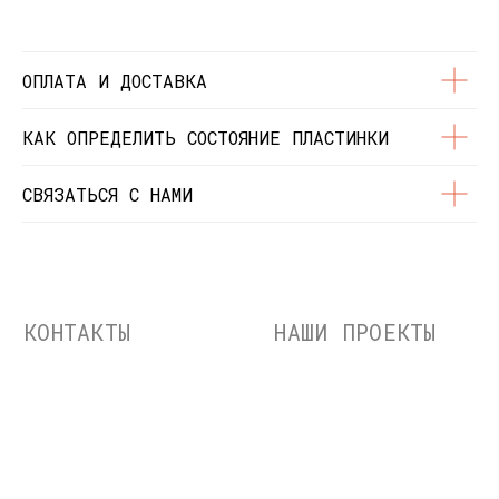
© Dustybeats.ru Интернет-магазин
виниловых пластинок
ИП Чиркова Ольга Святославовна, ОГРНИП:
ОПЛАТА И ДОСТАВКА
323774600664115, ИНН: 771597260331
КАК ОПРЕДЕЛИТЬ СОСТОЯНИЕ ПЛАСТИНКИ
СВЯЗАТЬСЯ С НАМИ