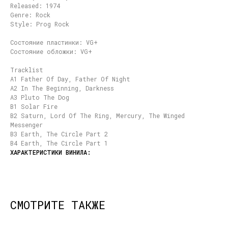
Released: 1974
Genre: Rock
Style: Prog Rock
Состояние пластинки: VG+
Состояние обложки: VG+
Tracklist
A1 Father Of Day, Father Of Night
A2 In The Beginning, Darkness
A3 Pluto The Dog
B1 Solar Fire
B2 Saturn, Lord Of The Ring, Mercury, The Winged
Messenger
B3 Earth, The Circle Part 2
B4 Earth, The Circle Part 1
СМОТРИТЕ ТАКЖЕ