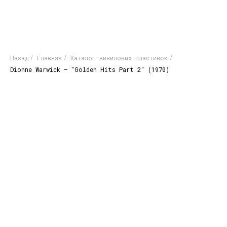
Назад
Главная
Каталог виниловых пластинок
/
/
/
Dionne Warwick ‎– "Golden Hits Part 2" (1970)