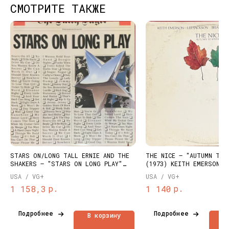
СМОТРИТЕ ТАКЖЕ
КОНТАКТЫ
НАШИ ПРОЕКТЫ
info@dustybeats.ru
Издательство
+7 903 290-99-73
Подкаст на YOUTUBE
Telegram
Telegram канал
STARS ON/LONG TALL ERNIE AND THE
THE NICE – "AUTUMN TO 
SHAKERS – "STARS ON LONG PLAY"
(1973) KEITH EMERSON
НАВИГАЦИЯ
(1981)
USA / VG+
USA / VG+
Публичная оферта
Каталог
р.
р.
1 158,3
1 140
Политика
Доставка и оплата
конфиденциальности
О нас
Подробнее
Подробнее
В корзину
В
Контакты
Состояние пластинок
Разработка сайта