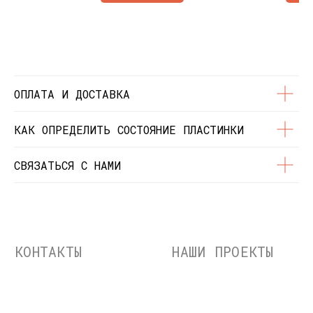
© Dustybeats.ru Интернет-магазин
виниловых пластинок
ИП Чиркова Ольга Святославовна, ОГРНИП:
323774600664115, ИНН: 771597260331
ОПЛАТА И ДОСТАВКА
КАК ОПРЕДЕЛИТЬ СОСТОЯНИЕ ПЛАСТИНКИ
СВЯЗАТЬСЯ С НАМИ