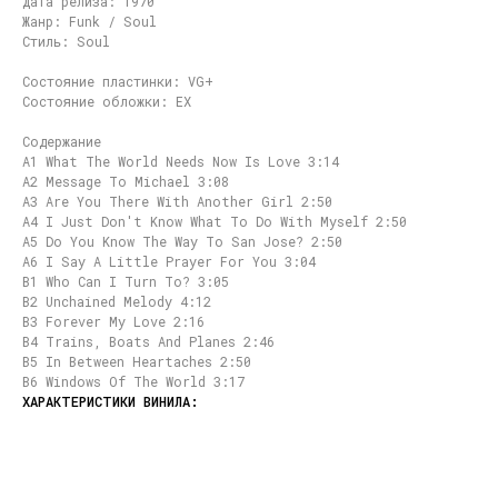
Дата релиза: 1970
Жанр: Funk / Soul
Стиль: Soul
Состояние пластинки: VG+
Состояние обложки: EX
Содержание
A1 What The World Needs Now Is Love 3:14
A2 Message To Michael 3:08
A3 Are You There With Another Girl 2:50
A4 I Just Don't Know What To Do With Myself 2:50
A5 Do You Know The Way To San Jose? 2:50
A6 I Say A Little Prayer For You 3:04
B1 Who Can I Turn To? 3:05
B2 Unchained Melody 4:12
B3 Forever My Love 2:16
B4 Trains, Boats And Planes 2:46
B5 In Between Heartaches 2:50
B6 Windows Of The World 3:17