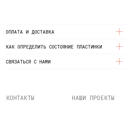
© Dustybeats.ru Интернет-магазин
виниловых пластинок
ИП Чиркова Ольга Святославовна, ОГРНИП:
323774600664115, ИНН: 771597260331
ОПЛАТА И ДОСТАВКА
КАК ОПРЕДЕЛИТЬ СОСТОЯНИЕ ПЛАСТИНКИ
СВЯЗАТЬСЯ С НАМИ