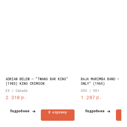
КОНТАКТЫ
НАШИ ПРОЕКТЫ
info@dustybeats.ru
Издательство
+7 903 290-99-73
Подкаст на YOUTUBE
Telegram
Telegram канал
ADRIAN BELEW – "TWANG BAR KING"
BAJA MARIMBA BAND – "F
(1983) KING CRIMSON
ONLY" (1965)
НАВИГАЦИЯ
EX / Canada
USA / VG+
Публичная оферта
р.
р.
2 310
1 287
Каталог
Политика
Доставка и оплата
конфиденциальности
О нас
Подробнее
Подробнее
В корзину
В
Контакты
Состояние пластинок
Разработка сайта