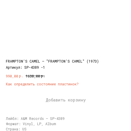
FRAMPTON'S CAMEL ‎– "FRAMPTON'S CAMEL" (1973)
Артикул:
SP-4389 -1
р.
р.
990,00
1638,00
Как определить состояние пластинок?
Добавить корзину
Лейбл: A&M Records ‎– SP-4389
Формат: Vinyl, LP, Album
Страна: US